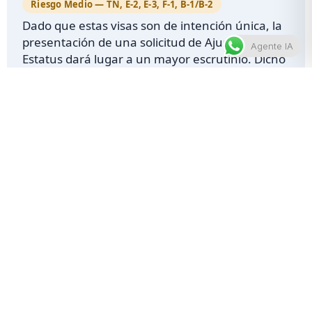
Riesgo Medio — TN, E-2, E-3, F-1, B-1/B-2
Dado que estas visas son de intención única, la
presentación de una solicitud de Ajuste de
Agente IA
Estatus dará lugar a un mayor escrutinio. Dicho
esto, recomendamos la presentación de
informes discrecionales completos al momento
de la solicitud.
Riesgo Alto — Cualquier otro tipo de visa
Cualquier caso que implique violaciones previas
de estatus, declaraciones falsas o nacionales de
países que ya se encuentran bajo alto escrutinio
recibirá la revisión más rigurosa por parte de los
adjudicadores. Se recomienda un expediente
probatorio sólido y completo si se decide
proceder con el caso.