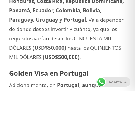
Honduras, Costa Rica, República Dominicana,
Panamá, Ecuador, Colombia, Bolivia,
Paraguay, Uruguay y Portugal.
Va a depender
de donde desees invertir y cuánto, ya que los
requisitos varían desde los CINCUENTA MIL
DÓLARES
(USD$50,000)
hasta los QUINIENTOS
MIL DÓLARES
(USD$500,000)
.
Golden Visa en Portugal
Agente IA
Adicionalmente, en
Portugal, aunque no
acepta pagos directos en criptomonedas para
su programa Golden Visa, hay fondos
aprobados que ofrecen exposición a activos
de blockchain y Bitcoin.
La inversión mínima es
de QUINIENTOS MIL EUROS (€500,000) en