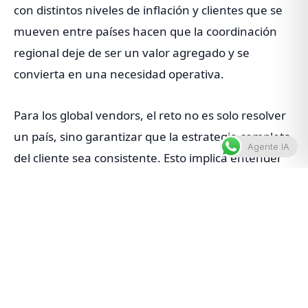
con distintos niveles de inflación y clientes que se
mueven entre países hacen que la coordinación
regional deje de ser un valor agregado y se
convierta en una necesidad operativa.
Para los global vendors, el reto no es solo resolver
un país, sino garantizar que la estrategia completa
Agente IA
del cliente sea consistente. Esto implica entender
cómo interactúan la residencia migratoria, la
residencia fiscal, la fuente de ingresos y la
estabilidad económica del país de destino. Sin esta
lectura integral, el proveedor corre el riesgo de
cumplir formalmente, pero fallar
estratégicamente.