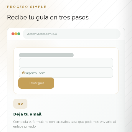
PROCESO SIMPLE
Recibe tu guía en tres pasos
vivancoyvivanco.com/guia
tu@email.com
Descargar guía
Enviar guía
02
03
Deja tu email
Recíbela en tu correo
Completa el formulario con tus datos para que podamos enviarte el
Te enviamos un email con el acceso para descargar la guía y leerla
enlace privado.
cuando quieras.