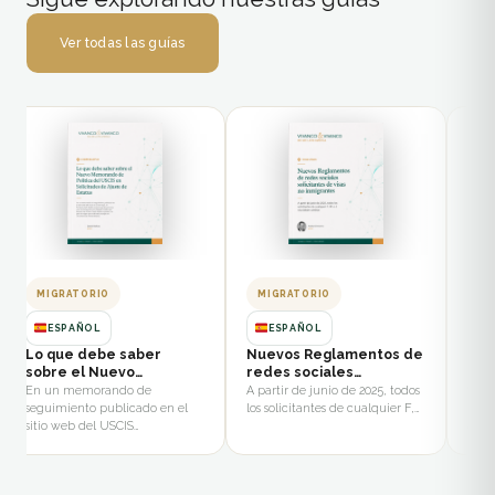
Ver todas las guías
MIGRATORIO
MIGRATORIO
CO
ESPAÑOL
ESPAÑOL
Lo que debe saber
Nuevos Reglamentos de
Int
sobre el Nuevo
redes sociales
Ser
Memorando de Politica
solicitantes de visas no
En un memorando de
A partir de junio de 2025, todos
Star
del USCIS en Solicitudes
inmigrantes
seguimiento publicado en el
los solicitantes de cualquier F,…
busin
de Ajuste de Estatus
sitio web del USCIS…
an e