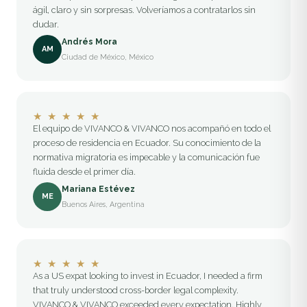
ágil, claro y sin sorpresas. Volveríamos a contratarlos sin
dudar.
Andrés Mora
AM
Ciudad de México, México
★
★
★
★
★
El equipo de VIVANCO & VIVANCO nos acompañó en todo el
proceso de residencia en Ecuador. Su conocimiento de la
normativa migratoria es impecable y la comunicación fue
fluida desde el primer día.
Mariana Estévez
ME
Buenos Aires, Argentina
★
★
★
★
★
As a US expat looking to invest in Ecuador, I needed a firm
that truly understood cross-border legal complexity.
VIVANCO & VIVANCO exceeded every expectation. Highly