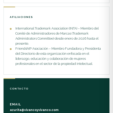
septiembre de 2026. Este sólido bagaje educativo le permite
dominar áreas críticas del ejercicio legal como el Derecho de
AFILIACIONES
los Contratos, el Derecho de Sociedades y, de manera muy
destacada, el Derecho de Marcas. Su preparación la capacita
International Trademark Association (INTA) – Miembro del
para brindar asesoría integral a empresas que buscan
Comité de Administradores de Marcas (Trademark
Administrators Committee) desde enero de 2026 hasta el
proteger y expandir sus activos intangibles de manera
presente.
segura a través de distintas jurisdicciones en las Américas.
FriendshIP Asociación – Miembro Fundadora y Presidenta
del Directorio de esta organización enfocada en el
liderazgo, educación y colaboración de mujeres
profesionales en el sector de la propiedad intelectual.
CONTACTO
EMAIL
azurita@vivancoyvivanco.com