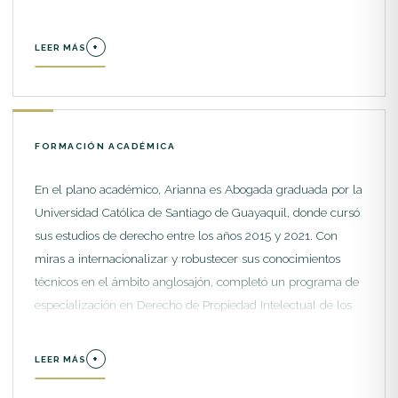
Previamente en esta misma institución, ejerció los roles de
Asociada Senior, Asociada Junior y Asistente Legal. De
+
LEER MÁS
manera concurrente con su dirección actual, desde enero de
2025 lidera las estrategias de propiedad intelectual en
Estados Unidos para VGV Corporate y funge como
Presidenta y Miembro Fundadora del Directorio de la
FORMACIÓN ACADÉMICA
Asociación FriendshIP, una organización dedicada a
empoderar y conectar a mujeres dentro de este campo
En el plano académico, Arianna es Abogada graduada por la
legal. Sus inicios profesionales incluyen el cargo de Asistente
Universidad Católica de Santiago de Guayaquil, donde cursó
Legal en Consultier Tax & Corp. durante un año, entre 2019
sus estudios de derecho entre los años 2015 y 2021. Con
y 2020, y funciones en el área legal de ACGROUP
miras a internacionalizar y robustecer sus conocimientos
LOGISTICS desde enero de 2018 hasta enero de 2019. Esta
técnicos en el ámbito anglosajón, completó un programa de
experiencia integral la posiciona como una experta
especialización en Derecho de Propiedad Intelectual de los
transfronteriza en la protección y expansión internacional de
Estados Unidos en Stanford University en agosto de 2023.
marcas comerciales
Adicionalmente, expandió su formación jurídica europea al
+
LEER MÁS
cursar un Grado en Derecho en la Universidad Internacional
de La Rioja, planificado entre septiembre de 2024 y