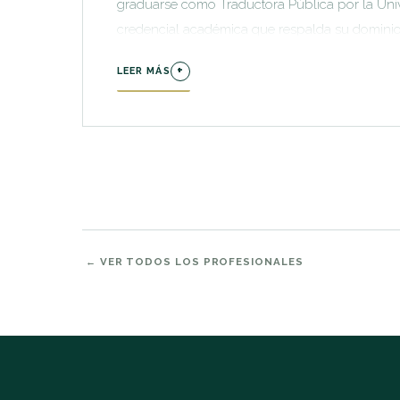
graduarse como Traductora Pública por la Univ
credencial académica que respalda su dominio 
de documentos legales y migratorios requerido
+
LEER MÁS
← VER TODOS LOS PROFESIONALES