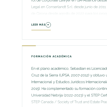
rol de Corporate Lawyer en GA-Alliance desde 
Legal en Conserlandt S.r.l. desde junio de 2011
de Girona desde agosto de 2022 para los prog
de Fiscalidad Global con enfoque en derecho
+
LEER MÁS
investigador (Wissenschaftlicher Mitarbeiter) 
donde abordó temas de derecho internacional y
Fundación Nueva Democracia (2012-2013), part
derechos humanos en Bolivia. Es además funda
FORMACIÓN ACADÉMICA
En el plano académico, Sebastian es Licenciad
Cruz de la Sierra (UPSA, 2007-2012) y obtuvo 
Internacional y Estudios Jurídicos Internacion
2015). Ha complementado su formación continu
Universidad Nebrija (2022-2023) y el STEP Cert
STEP Canada / Society of Trust and Estate Prac