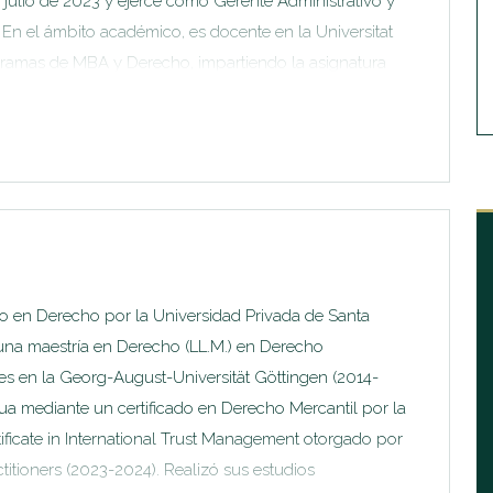
julio de 2023 y ejerce como Gerente Administrativo y
. En el ámbito académico, es docente en la Universitat
ramas de MBA y Derecho, impartiendo la asignatura
 europeo. Anteriormente, se desempeñó como
en la Georg-August-Universität Göttingen (2015-2016),
 teoría general del Estado, y como investigador en la
icipando en la elaboración de informes anuales sobre
dor del sitio web buenasentrevistas.com desde 2012.
o en Derecho por la Universidad Privada de Santa
una maestría en Derecho (LL.M.) en Derecho
ales en la Georg-August-Universität Göttingen (2014-
a mediante un certificado en Derecho Mercantil por la
ificate in International Trust Management otorgado por
titioners (2023-2024). Realizó sus estudios