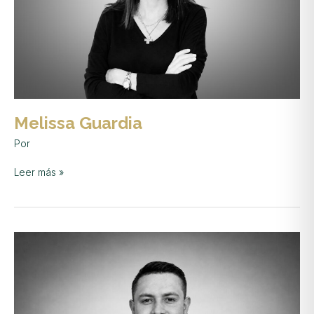
Melissa Guardia
Por
Leer más »
Óscar
Zúñiga