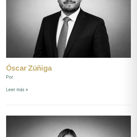
Óscar Zúñiga
Por
Leer más »
Valeria
Castro