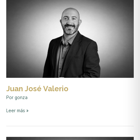
José
Valerio
Juan José Valerio
Por
gonza
Leer más »