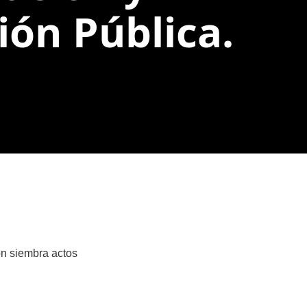
ión Pública.
ón siembra actos