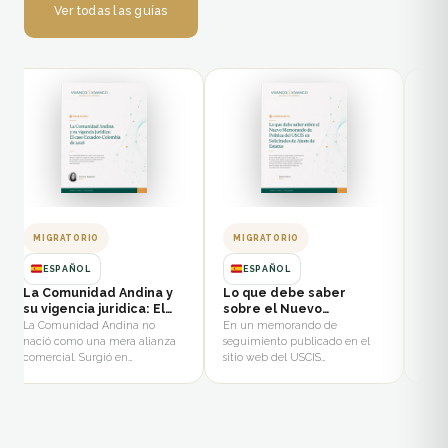
Ver todas las guías
MIGRATORIO
MIGRATORIO
MI
ESPAÑOL
ESPAÑOL
La Comunidad Andina y
Lo que debe saber
Nue
su vigencia juridica: El
sobre el Nuevo
red
caso Ecuador-Colombia
Memorando de Politica
sol
La Comunidad Andina no
En un memorando de
A par
de 2026
del USCIS en Solicitudes
inm
nació como una mera alianza
seguimiento publicado en el
los s
de Ajuste de Estatus
comercial. Surgió en…
sitio web del USCIS…