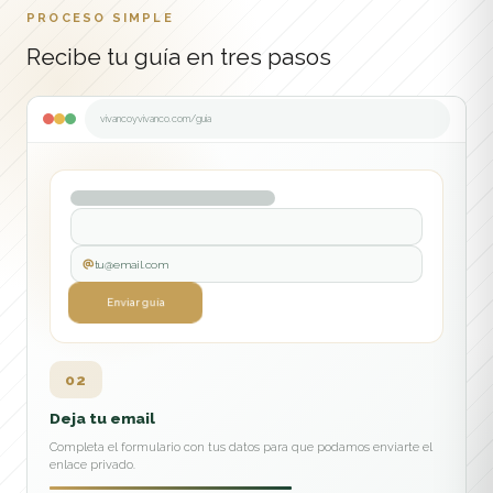
PROCESO SIMPLE
Recibe tu guía en tres pasos
vivancoyvivanco.com/guia
tu@email.com
Descargar guía
Enviar guía
02
03
Deja tu email
Recíbela en tu correo
Completa el formulario con tus datos para que podamos enviarte el
Te enviamos un email con el acceso para descargar la guía y leerla
enlace privado.
cuando quieras.