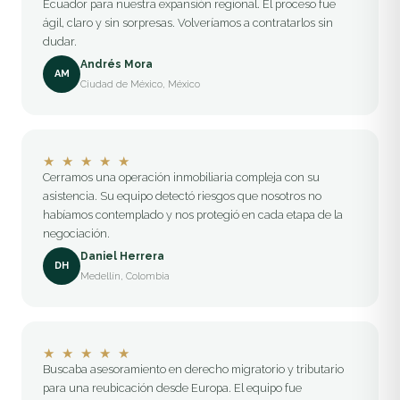
Ecuador para nuestra expansión regional. El proceso fue
ágil, claro y sin sorpresas. Volveríamos a contratarlos sin
dudar.
Andrés Mora
AM
Ciudad de México, México
★
★
★
★
★
Cerramos una operación inmobiliaria compleja con su
asistencia. Su equipo detectó riesgos que nosotros no
habíamos contemplado y nos protegió en cada etapa de la
negociación.
Daniel Herrera
DH
Medellín, Colombia
★
★
★
★
★
Buscaba asesoramiento en derecho migratorio y tributario
para una reubicación desde Europa. El equipo fue