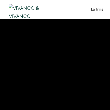
Ir
La firma
al
contenido