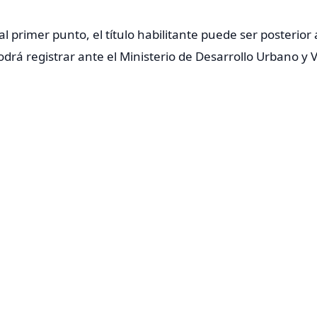
primer punto, el título habilitante puede ser posterior al
drá registrar ante el Ministerio de Desarrollo Urbano y V
ntada por periodos mensuales y hasta dentro de cinco año
 parámetros de aplicación de este beneficio.
iario ante el Ministerio de Desarrollo Urbano y Vivie
ud puede ser realizada mediante firma electrónica