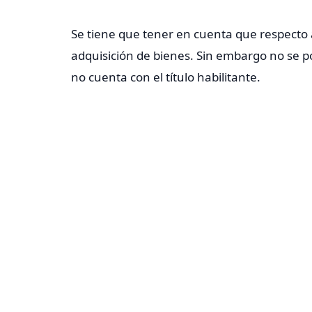
Se tiene que tener en cuenta que respecto al 
adquisición de bienes. Sin embargo no se po
no cuenta con el título habilitante.
La solicitud de devolución podrá ser prese
cuya devolución se vaya a solicitar.
En la actualidad el SRI no ha estipulado los
Pasos para registrar el proyecto inmobil
Solicitud
: La carta de solicit
adjuntar: