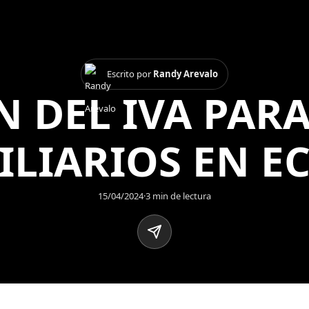
Escrito por
Randy Arevalo
 DEL IVA PAR
ILIARIOS EN E
15/04/2024
·
3 min de lectura