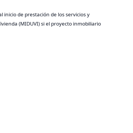
 inicio de prestación de los servicios y
ivienda (MIDUVI) si el proyecto inmobiliario
s contados desde la fecha del pago del IVA
nda (MIDUVI)
 o física, de la misma manera se debe