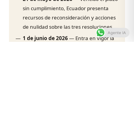
sin cumplimiento, Ecuador presenta
recursos de reconsideración y acciones
de nulidad sobre las tres resoluciones.
Agente IA
1 de junio de 2026
— Entra en vigor la
Resolución SENAE-SENAE-2026-0051-RE,
que deroga la tasa sobre mercancías
colombianas.
La estrategia jurídica de
Ecuador
La respuesta jurídica de Ecuador fue integral:
recursos de reconsideración —que solicitan al
mismo órgano que modifique o revoque su