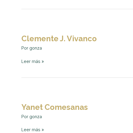
Clemente
J.
Clemente J. Vivanco
Vivanco
Por
gonza
Leer más »
Yanet
Comesanas
Yanet Comesanas
Por
gonza
Leer más »