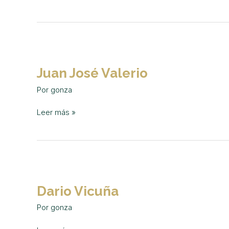
Juan
José
Juan José Valerio
Valerio
Por
gonza
Leer más »
Dario
Vicuña
Dario Vicuña
Por
gonza